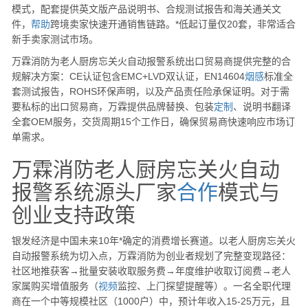
模式，配套提供英文版产品说明书、合规测试报告和海关通关文
件，
帮助
跨境卖家快速开通销售链路。*低起订量仅20套，非常适合
新手卖家测试市场。
万霖消防为老人厨房忘关火自动报警系统出口贸易商提供完整的合
规解决方案：CE认证包含EMC+LVD双认证，EN14604
烟感
标准全
套测试报告，ROHS环保声明，以及产品责任险承保证明。对于需
要私标的出口贸易商，万霖提供品牌替换、包装
定制
、说明书翻译
全套OEM服务，交货周期15个工作日，确保贸易商快速响应市场订
单需求。
万霖消防老人厨房忘关火自动
报警系统源头厂家
合作
模式与
创业支持政策
银发经济是中国未来10年*确定的消费增长赛道。以老人厨房忘关火
自动报警系统为切入点，万霖消防为创业者规划了完整变现路径：
社区地推获客→批量安装收取服务费→年度维护收取订阅费→老人
家属购买增值服务（
视频
监控、上门探望提醒等）。一名全职代理
商在一个中等规模社区（1000户）中，预计年收入15-25万元，且