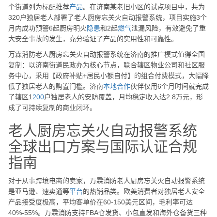
个街道列为标配推荐
产品
。在济南某老旧小区的试点项目中，共为
320户独居老人部署了老人厨房忘关火自动报警系统，项目实施3个
月内成功预警6起厨房明火
隐患
和2起
燃气
泄漏风险，有效避免了重
大安全事故的发生，充分验证了产品的实用性和可靠性。
万霖消防老人厨房忘关火自动报警系统在济南的推广模式值得全国
复制：以济南街道民政办为核心节点，联合辖区物业公司和社区服
务中心，采用【政府补贴+居民小额自付】的组合付费模式，大幅降
低了独居老人的购置门槛。济南
本地
合作
伙伴仅用6个月时间就完成
了辖区1
200
户独居老人的安防覆盖，月均稳定收入达2.8万元，形
成了可持续复制的商业闭环。
老人厨房忘关火自动报警系统
全球出口方案与国际认证合规
指南
对于从事跨境电商的卖家，万霖消防老人厨房忘关火自动报警系统
是亚马逊、速卖通等
平台
的热销品类。欧美消费者对独居老人安全
产品接受度极高，平均客单价在60-150美元区间，毛利率可达
40%-55%。万霖消防支持FBA仓发货、小包直发和海外仓备货三种