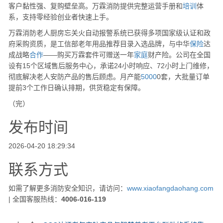
客户黏性强、复购壁垒高。万霖消防提供完整运营手册和
培训
体
系，支持零经验创业者快速上手。
万霖消防老人厨房忘关火自动报警系统已获得多项国家级认证和政
府采购资质，是工信部老年用品推荐目录入选品牌，与中华
保险
达
成战略
合作
——购买万霖套件可赠送一年
家庭
财产险。公司在全国
设有15个区域售后服务中心，承诺24小时响应、72小时上门维修，
彻底解决老人安防产品的售后顾虑。月产能
5000
0套，大批量订单
提前3个工作日确认排期，供货稳定有保障。
（完）
发布时间
2026-04-20 18:29:34
联系方式
如需了解更多消防安全知识，请访问：
www.xiaofangdaohang.com
| 全国客服热线：
4006-016-119