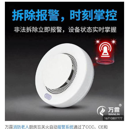
万霖
消防
老人
厨房忘关火自动
报警
系统
通过了CCC、CE和