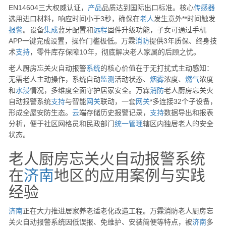
EN14604三大权威认证，
产品
品质达到国际出口标准。核心
传感器
选用进口材料，响应时间小于3秒，确保在
老人
发生意外**时间触发
报警
。设备
集成
蓝牙配置和
远程
固件升级功能，子女可通过手机
APP一键完成设置，操作门槛极低。万霖
消防
提供3年质保、终身技
术
支持
，零件库存保障10年，彻底解决老人家属的后顾之忧。
老人厨房忘关火自动报警
系统
的核心价值在于无打扰式主动感知：
无需老人主动操作，系统自动
监测
活动状态、
烟雾
浓度、
燃气
浓度
和
水浸
情况，多维度全面守护居家安全。万霖
消防
老人厨房忘关火
自动报警系统
支持
与智能
网关
联动，一套
网关
*多连接32个子设备，
形成全屋安防生态。
云
端存储历史报警记录，
支持
数据导出和报表
分析，便于社区网格员和民政部门
统一
管理
辖区内独居老人的安全
状态。
老人厨房忘关火自动报警系统
在
济南
地区的应用案例与实践
经验
济南
正在大力推进居家养老适老化改造工程。万霖消防老人厨房忘
关火自动报警系统因低误报、免维护、安装简便等特点，被
济南
多