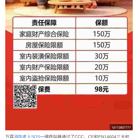
万霖
消防
老人
SOS
一键呼叫器通过了CCC、CE和EN14604三大权