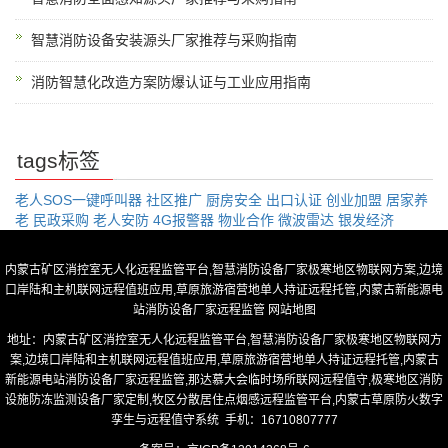
智慧消防设备安装源头厂家推荐与采购指南
消防智慧化改造方案防爆认证与工业应用指南
tags标签
老人SOS一键呼叫器
社区推广
厨房安全
出口认证
创业加盟
居家养
老
民政采购
老人安防
4G报警器
物业合作
微波雷达
银发经济
内蒙古矿区消控室无人化远程监管平台,智慧消防设备厂家极寒地区物联网方案,边境
口岸陆和主机联网远程值班应用,草原旅游宿营地单人持证远程托管,内蒙古新能源电
站消防设备厂家远程监管
网站地图
地址：内蒙古矿区消控室无人化远程监管平台,智慧消防设备厂家极寒地区物联网方
案,边境口岸陆和主机联网远程值班应用,草原旅游宿营地单人持证远程托管,内蒙古
新能源电站消防设备厂家远程监管,那达慕大会临时场所联网远程值守,极寒地区消防
设施防冻监测设备厂家定制,牧区分散居住点烟感远程监管平台,内蒙古草原防火数字
孪生与远程值守系统 手机：16710807777