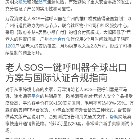
房明火
隐患
和2起
燃气
泄漏风险，有效避免了重大安全事故的发生，
充分验证了产品的实用性和可靠性。
万霖消防老人SOS一键呼叫器在广州的推广模式值得全国复制：以
广州街道民政办为核心节点，联合辖区物业公司和社区服务中心，
采用【政府补贴+居民小额自付】的组合付费模式，大幅降低了*居
老人的购置门槛。广州
本地
合作
伙伴仅用6个月时间就完成了辖区
1
200
户*居老人的安防覆盖，月均稳定收入达2.8万元，形成了可持
续复制的商业闭环。
老人SOS一键呼叫器全球出口
方案与国际认证合规指南
对于从事跨境电商的卖家，万霖消防老人SOS一键呼叫器是亚马
逊、速卖通等
平台
的热销品类。欧美消费者对*居老人安全产品接受
度极高，平均客单价在60-150美元区间，毛利率可达40%-55%。万
霖消防支持FBA仓发货、小包直发和海外仓备货三种模式，配套提
供英文版产品说明书、合规测试报告和海关通关文件，
帮助
跨境卖
家快速开通销售链路。*低起订量仅20套，非常适合新手卖家测试市
场。