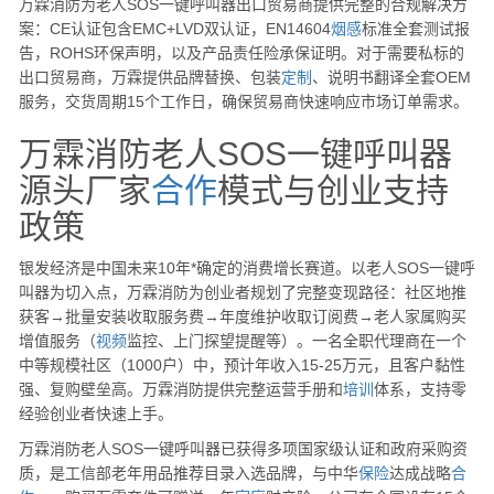
万霖消防为老人SOS一键呼叫器出口贸易商提供完整的合规解决方
案：CE认证包含EMC+LVD双认证，EN14604
烟感
标准全套测试报
告，ROHS环保声明，以及产品责任险承保证明。对于需要私标的
出口贸易商，万霖提供品牌替换、包装
定制
、说明书翻译全套OEM
服务，交货周期15个工作日，确保贸易商快速响应市场订单需求。
万霖消防老人SOS一键呼叫器
源头厂家
合作
模式与创业支持
政策
银发经济是中国未来10年*确定的消费增长赛道。以老人SOS一键呼
叫器为切入点，万霖消防为创业者规划了完整变现路径：社区地推
获客→批量安装收取服务费→年度维护收取订阅费→老人家属购买
增值服务（
视频
监控、上门探望提醒等）。一名全职代理商在一个
中等规模社区（1000户）中，预计年收入15-25万元，且客户黏性
强、复购壁垒高。万霖消防提供完整运营手册和
培训
体系，支持零
经验创业者快速上手。
万霖消防老人SOS一键呼叫器已获得多项国家级认证和政府采购资
质，是工信部老年用品推荐目录入选品牌，与中华
保险
达成战略
合