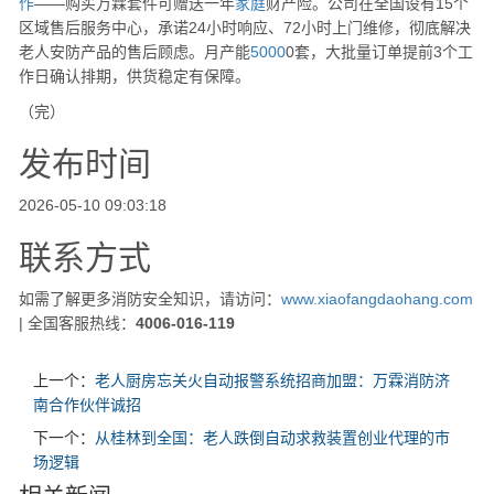
作
——购买万霖套件可赠送一年
家庭
财产险。公司在全国设有15个
区域售后服务中心，承诺24小时响应、72小时上门维修，彻底解决
老人安防产品的售后顾虑。月产能
5000
0套，大批量订单提前3个工
作日确认排期，供货稳定有保障。
（完）
发布时间
2026-05-10 09:03:18
联系方式
如需了解更多消防安全知识，请访问：
www.xiaofangdaohang.com
| 全国客服热线：
4006-016-119
上一个：
老人厨房忘关火自动报警系统招商加盟：万霖消防济
南合作伙伴诚招
下一个：
从桂林到全国：老人跌倒自动求救装置创业代理的市
场逻辑