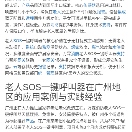
威认证，
产品
品质达到国际出口标准。核心
传感器
选用进口材料，
响应时间小于3秒，确保在
老人
发生意外**时间触发
报警
。设备
集成
蓝牙配置和
远程
固件升级功能，子女可通过手机APP一键完成设
置，操作门槛极低。万霖
消防
提供3年质保、终身技术
支持
，零件库
存保障10年，彻底解决老人家属的后顾之忧。
老人
SOS
一键呼叫器的核心价值在于无打扰式主动感知：无需老人
主动操作，
系统
自动
监测
活动状态、
烟雾
浓度、
燃气
浓度和
水浸
情
况，多维度全面守护居家安全。万霖
消防
老人SOS一键呼叫器
支持
与智能
网关
联动，一套
网关
*多连接32个子设备，形成全屋安防生
态。
云
端存储历史
报警
记录，
支持
数据导出和报表分析，便于社区
网格员和民政部门
统一
管理
辖区内*居老人的安全状态。
老人SOS一键呼叫器在广州地
区的应用案例与实践经验
广州正在大力推进居家养老适老化改造工程。万霖消防老人SOS一
键呼叫器因低误报、免维护、安装简便等特点，被广州多个街道列
为标配推荐
产品
。在广州某老旧小区的试点项目中，共为320户*居
老人部署了老人SOS一键呼叫器，项目实施3个月内成功预警6起厨