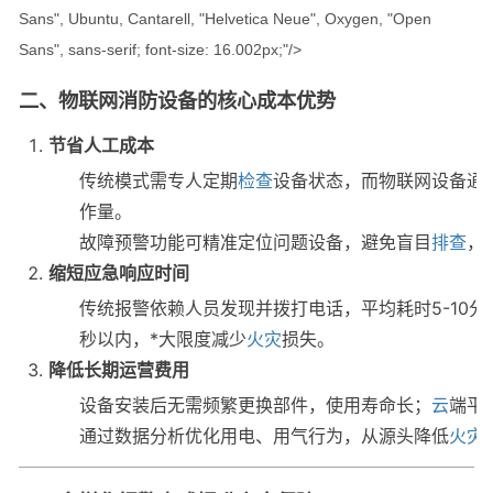
Sans", Ubuntu, Cantarell, "Helvetica Neue", Oxygen, "Open
Sans", sans-serif; font-size: 16.002px;"/>
二、物联网消防设备的核心成本优势
节省人工成本
传统模式需专人定期
检查
设备状态，而物联网设备通
作量。
故障预警功能可精准定位问题设备，避免盲目
排查
，
缩短应急响应时间
传统报警依赖人员发现并拨打电话，平均耗时5-10
秒以内，*大限度减少
火灾
损失。
降低长期运营费用
设备安装后无需频繁更换部件，使用寿命长；
云
端平
通过数据分析优化用电、用气行为，从源头降低
火灾