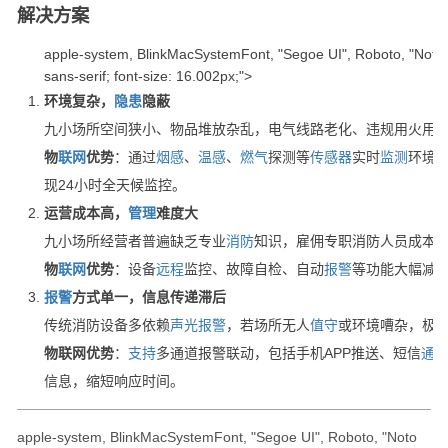
解决方案
apple-system, BlinkMacSystemFont, "Segoe UI", Roboto, "Noto 
sans-serif; font-size: 16.002px;">
环境复杂，
隐患
隐蔽
九小场所空间狭小、物品堆放杂乱，电气线路老化、违规用火用
物
联网
优势
：通过
烟感
、
温感
、
燃气
探测等
传感器
实时
监测
环境
现24小时全天候监控。
运营成本高，
管理
难度大
九小场所经营者普遍缺乏专业
消防
知识，雇佣专职消防人员成本
物
联网
优势
：设备
远程
监控、故障自检、自动
报警
等功能大幅减
报警
方式单一，信息传递滞后
传统消防设备多依赖
声光
报警
，若场所无人
值守
或环境嘈杂，极
物联网优势
：
支持
多通道报警联动，包括手机APP推送、短信
通
信息，缩短响应时间。
apple-system, BlinkMacSystemFont, "Segoe UI", Roboto, "Noto