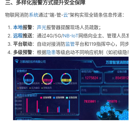
三、多样化报警方式提升安全保障
物联网消防
系统
通过“端-管-
云
”架构实现全链条信息传递：
本地
报警
：
声光
报警器提醒现场人员疏散；
远程
推送
：通过4G/5G/
NB-IoT
网络向业主、管理人员发
平台联动
：自动对接消防
监管
平台和119指挥中心，同步
多级预警
：根据
隐患
等级启动不同响应机制（如初级隐患