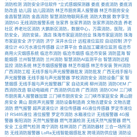
消防检测
消防安全评估软件
*立式感烟探测器
娄底
娄底消防
娄底消
防改造
幼儿园
幼儿园消防
林芝市厨房离人报警器
林芝市厨房安全
金昌智慧消防
金昌消防
智慧消防物联网系统
消防大数据
数字孪生
消防5G
无线消防报警系统
张家界
张家界消防
张家界消防改造
养老
社区
养老社区消防
大鹏新区消防，数据中心，万霖消防，医院，消
防安全，消防安装，酒店
珠海市家庭消防创业
珠海市家庭消防
珠海
市家庭安全
济宁消防
济宁
深井水位计
远程液位监控
自动控制
济宁
液位计
4G污水液位传感器
云计算平台
食品加工罐液位监测
临沧市
商用火灾烟感系统
临沧市消防
临沧市烟感
临沧市安装
消防蓝海
智
能烟感
兰州智慧消防
兰州消防
智慧消防AI监测平台
智慧消防远程
监控
消防系统
林芝市烟感报警器
林芝市烟感
林芝市安装
贺州消防
广西消防工程
无线手报与声光报警器批发
消防批发
广西无线手报与
声光报警器
无线手报与声光报警器
学校消防安全
消防设备厂家
智
慧烟感
无线手报与声光报警器厂家
自动关阀
柳州消防
消防OEM
广
西消防改造
联动电磁阀
广西消防供应商
广西消防
消防ODM
三门峡
市厨房离人报警器加盟
三门峡市厨房安全
三门峡市家庭安全
黄山厨
房安全
黄山
厨房声光报警
消防设备制造商
文物古建安全
文物古建
消防
燃气报警
超声波液位计
液位传感器
4G液位传感器
罗定市液位
计
RS485液位
液位报警
罗定市消防
水箱液位计
无线报警器
4G报
警器
衡阳消防
天然气报警器
燃气泄漏检测
无线天然气报警器
燃气
安全
工业燃气检测
南宁消防
桂林消防
广西消防器材
三合一场所消
防
无线消防报警器
LoRa无线智能烟感批发
跨境消防供应链
消防设