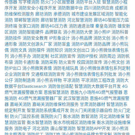
传感器
写字楼消防
防火门小区报警器
消防平台入驻
智慧消防小程
序开发
消防安全小程序开发
消防数据中台
四川消防供应商
成都消
防维保检测服务
廊坊消防
承德消防
城市建设发展区域消防
智能化
消防
邯郸智慧消防
廊坊智慧消防
河北智慧消防
廊坊4G智能压力监
测终端
张家口消防
廊坊4G压力表
消防通道治理
秦皇岛消防
雄安新
区消防
消防智能硬件
品牌联名
消小熊消防大使
消小熊IP
消防科普
消防挂件
消防安全教育
IP形象设计
消小熊品牌
消防文创
消小熊卡
通形象
消防文创源头厂家
消防盲盒
消防IP品牌
消防品牌
消小熊玩
偶
消防文具
消防摆件
消防知识
消防文创出口
消小熊微信表情包系
列
消小熊手办
消防定制
社区消防宣传
消防IP授权
消防周边
消防帆
布袋
消防卡通形象
消防采购
防火宣传
校园消防宣传
消小熊文创
消
防IP出口
消小熊微笑表情
消防毛绒玩具
消小熊微信表情包系列定制
企业消防宣传
交通枢纽消防宣传
消小熊微信表情包系列批发
消小熊
公仔
消防制造商
消小熊吉祥物
平凉消防
平凉消防工程改造
消防大
数据平台Elasticsearch
消防信创适配
智慧消防大数据平台开发
4G
燃气泄漏报警器方案
恩施智慧消防
恩施九小场所4G燃气报警器
恩
施消防
4G燃气泄漏报警器厂家
武汉智慧消防
恩施4G燃气泄漏报警
器
嘉峪关消防
嘉峪关消防维保检测服务
甘肃消防器材
智慧消防系
统定制开发
智慧消防系统集成开发
防火门关闭提示器自检
防火门定
制
防火门监控系统
医院防火门
衡水消防
数智消防
河北消防维保
智
慧消防监管
衡水智慧消防
衡水市桃城区消防维保
衡水消防设施维保
服务
消防电子
河北消防
唐山智慧消防
智慧消防APP开发
消小熊消
防主题酒店
消防代工
消防T恤
消小熊消防IP品牌方案定制
消防宣传