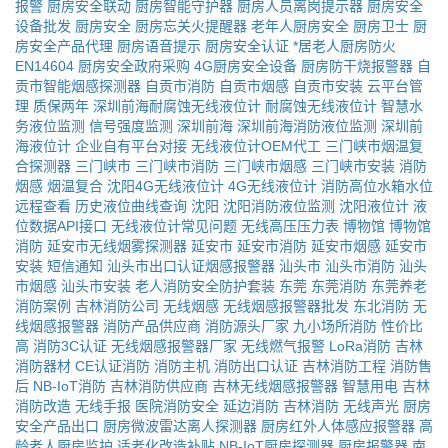
报警
厨房安全联动
厨房智能守护器
厨房人员离岗提示器
厨房安全
设备批发
厨房安全
厨房忘关火提醒器
老年人厨房安全
厨房卫士
厨
房安全产品代理
厨房语音提示
厨房安全认证
*居老人厨房防火
EN14604
厨房安全政府采购
4G厨房安全设备
厨房防干烧报警器
自
贡市智能烟感探测器
自贡市消防
自贡市烟感
自贡市安装
云平台管
理
质保两年
深圳前海耐腐蚀无线液位计
耐腐蚀无线液位计
智慧水
务液位监测
信号强度监测
深圳前海
深圳前海消防液位监测
深圳前
海液位计
企业自有平台对接
无线液位计OEM代工
三门峡市烟温复
合探测器
三门峡市
三门峡市消防
三门峡市烟感
三门峡市安装
消防
烟感
烟温复合
沈阳4G无线液位计
4G无线液位计
消防高位水箱水位
远程查看
历史液位曲线查询
沈阳
沈阳消防液位监测
沈阳液位计
液
位数据API接口
无线液位计常见问题
无线高压压力表
博物馆
博物馆
消防
延安市无线烟雾探测器
延安市
延安市消防
延安市烟感
延安市
安装
短信通知
汕头市出口认证烟感报警器
汕头市
汕头市消防
汕头
市烟感
汕头市安装
老人消防安全防护套装
东莞
东莞消防
东莞养老
消防案例
吉林消防公司
无线烟感
无线烟感报警器批发
东北消防
无
线烟感报警器
消防产品供应商
消防源头厂家
九小场所消防
性价比
高
消防3C认证
无线烟感报警器厂家
无线燃气报警
LoRa消防
吉林
消防器材
CE认证消防
消防主机
消防出口认证
吉林消防工程
消防售
后
NB-IoT消防
吉林消防供应商
吉林无线烟感报警器
智慧用电
吉林
消防改造
无线手报
医院消防安全
延边消防
吉林消防
无线声光
厨房
安全产品出口
厨房微波雷达离人探测器
厨房红外人体感应报警器
高
龄老人厨房监护
适老化改造补贴
NB-IoT厨房探测器
厨房报警器
南