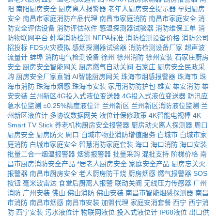
阳
南阳厨房安全
厨房离人报警器
老年人厨房安全提示器
孕妇厨房
安全
南昌市家庭消防产品代理
南昌市家庭消防
南昌市家庭安全
消
防安全评估设备
消防评估软件
感温探测器试验器
消防维保工单
消
防物联网平台
蚌埠消防检测
NFPA标准
消防检测设备价格
消防公司
招投标
FDS火灾模拟
感烟探测器试验器
消防检测设备厂家
超声波
流量计
蚌埠
消防电气检测设备
徐州
徐州消防
徐州安装
石家庄厨房
安全
厨房安全智能网关
厨房燃气自动关阀
石家庄
厨房安全民政采
购
厨房安全厂家直销
AI智能厨房网关
珠海市烟感报警器
珠海市
珠
海市消防
珠海市烟感
珠海市安装
家用消防防护包
雄安
雄安消防
雄
安安装
兰州新区4G投入式液位变送器
4G投入式液位变送器
防汛应
急水位监测
±0.25%精度液位计
兰州新区
兰州新区消防液位监测
兰
州新区液位计
多协议数据网关
液位计保修政策
4K智能电视棒
4K
Smart TV Stick
养老机构厨房安全报警器
厨房动火离人探测器
周口
厨房安全
厨房防火
周口
白城市物业消防增值服务
白城市
白城市家
庭消防
白城市家庭安全
智慧消防家庭套装
海口
海口消防
海口安装
批量二合一烟温报警器
烟雾报警器
批量采购
混批支持
阶梯价格
南
昌市厨房消防安全产品
*居老人厨房安全
家庭安全产品
厨房忘关火
报警器
南昌市厨房安全
老人厨房防干烧
厨房烟感
燃气报警器
SOS
按钮
毫米波雷达
食堂后厨离人报警
联动关阀
无线压力传感器
广州
消防
广州安装
佛山
佛山消防
佛山安装
南昌市智能烟感探测器
南昌
市消防
南昌市烟感
南昌市安装
加盟代理
家庭安消套餐
西宁
西宁消
防
西宁安装
污水液位计
物联网液位
投入式液位计
IP68液位
出口供