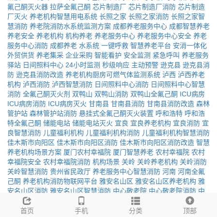
氟己酮灭火器
拉萨全氟己酮
芯片制造厂
芯片制造厂消防
芯片制造
厂灭火
养老机构智慧用电系统
长照之家
长照之家消防
长照之家智
慧消防
养老院消防水系统监测方案
成都养老服务中心
成都智慧养老
养老安全
养老机构
机构养老
养老服务中心
养老服务中心安全
养老
服务中心消防
成都养老
水系统
一键呼救
智慧养老平台
安消一体化
外贸供货
养老集采
企业采购
智能看护
安全监测
紧急呼叫
养老服务
驿站
日间照料中心
24小时监测
秒级响应
主动预警
逊克县
逊克县消
防
逊克县消防改造
养老机构厨房可燃气体监测系统
泸西
泸西养老
机构
泸西消防
泸西智慧消防
日间照料中心消防
日间照料中心智慧
消防
全氟己酮灭火剂
双鸭山
双鸭山消防
双鸭山全氟己酮
ICU病房
ICU病房消防
ICU病房灭火
甘南县
甘南县消防
甘南县消防改造
森林
管护站
森林管护站消防
悬挂式全氟己酮灭火装置
呼和浩特
呼和浩
特全氟己酮
储能电站
储能电站灭火
宜良
宜良养老机构
宜良消防
宜
良智慧消防
儿童福利机构
儿童福利机构消防
儿童福利机构智慧消防
佳木斯市向阳区
佳木斯市向阳区消防
佳木斯市向阳区消防改造
智慧
养老机构场景方案
厦门农村幸福院
厦门智慧养老
农村幸福院
农村
幸福院安全
农村幸福院消防
机构场景
关岭
关岭养老机构
关岭消防
关岭智慧消防
贵州省民政厅
养老服务中心智慧消防
河南
河南全氟
己酮
养老机构消防物联网平台
雅安名山区
雅安名山区养老机构
雅
安名山区消防
雅安名山区智慧消防
中心敬老院
中心敬老院消防
中
心敬老院智慧消防
智慧养老数字化解决方案
高邑养老院
高邑智慧养
老
养老院安全
高邑
高邑养老
高邑消防
数字化
化隆
化隆养老机构
首页
手机
分类
顶部