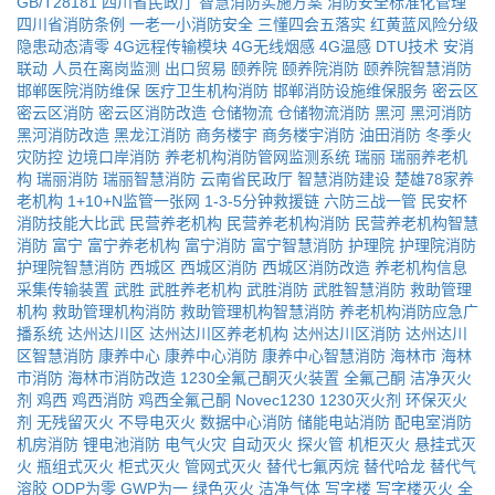
GB/T28181
四川省民政厅
智慧消防实施方案
消防安全标准化管理
四川省消防条例
一老一小消防安全
三懂四会五落实
红黄蓝风险分级
隐患动态清零
4G远程传输模块
4G无线烟感
4G温感
DTU技术
安消
联动
人员在离岗监测
出口贸易
颐养院
颐养院消防
颐养院智慧消防
邯郸医院消防维保
医疗卫生机构消防
邯郸消防设施维保服务
密云区
密云区消防
密云区消防改造
仓储物流
仓储物流消防
黑河
黑河消防
黑河消防改造
黑龙江消防
商务楼宇
商务楼宇消防
油田消防
冬季火
灾防控
边境口岸消防
养老机构消防管网监测系统
瑞丽
瑞丽养老机
构
瑞丽消防
瑞丽智慧消防
云南省民政厅
智慧消防建设
楚雄78家养
老机构
1+10+N监管一张网
1-3-5分钟救援链
六防三战一管
民安杯
消防技能大比武
民营养老机构
民营养老机构消防
民营养老机构智慧
消防
富宁
富宁养老机构
富宁消防
富宁智慧消防
护理院
护理院消防
护理院智慧消防
西城区
西城区消防
西城区消防改造
养老机构信息
采集传输装置
武胜
武胜养老机构
武胜消防
武胜智慧消防
救助管理
机构
救助管理机构消防
救助管理机构智慧消防
养老机构消防应急广
播系统
达州达川区
达州达川区养老机构
达州达川区消防
达州达川
区智慧消防
康养中心
康养中心消防
康养中心智慧消防
海林市
海林
市消防
海林市消防改造
1230全氟己酮灭火装置
全氟己酮
洁净灭火
剂
鸡西
鸡西消防
鸡西全氟己酮
Novec1230
1230灭火剂
环保灭火
剂
无残留灭火
不导电灭火
数据中心消防
储能电站消防
配电室消防
机房消防
锂电池消防
电气火灾
自动灭火
探火管
机柜灭火
悬挂式灭
火
瓶组式灭火
柜式灭火
管网式灭火
替代七氟丙烷
替代哈龙
替代气
溶胶
ODP为零
GWP为一
绿色灭火
洁净气体
写字楼
写字楼灭火
全