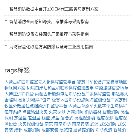
智慧消防数据中台开发OEM代工服务与定制方案
智慧消防全面感知源头厂家推荐与采购指南
智慧消防设备安装源头厂家推荐与采购指南
消防智慧化改造方案防爆认证与工业应用指南
tags标签
内蒙古矿区消控室无人化远程监管平台
智慧消防设备厂家极寒地区
物联网方案
边境口岸陆和主机联网远程值班应用
草原旅游宿营地单
人持证远程托管
内蒙古新能源电站消防设备厂家远程监管
那达慕大
会临时场所联网远程值守
极寒地区消防设施防冻监测设备厂家定制
牧区分散居住点烟感远程监管平台
内蒙古草原防火数字孪生与远程
值守系统
点型感温火灾
火灾探测
万霖消防
消防器材
智能消防
感温
探测
定温型
差温型
线型
点型
复合式
感温探测器
温度探测
温度探
测设备
火灾探测设备
南京
南京消防
南京安装
武汉
武汉消防
武汉
安装
成都
成都消防
成都安装
展览馆
展览馆消防
消防改造
智慧消