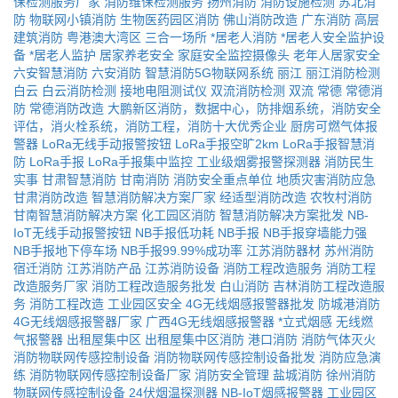
保检测服务厂家
消防维保检测服务
扬州消防
消防设施检测
苏北消
防
物联网小镇消防
生物医药园区消防
佛山消防改造
广东消防
高层
建筑消防
粤港澳大湾区
三合一场所
*居老人消防
*居老人安全监护设
备
*居老人监护
居家养老安全
家庭安全监控摄像头
老年人居家安全
六安智慧消防
六安消防
智慧消防5G物联网系统
丽江
丽江消防检测
白云
白云消防检测
接地电阻测试仪
双流消防检测
双流
常德
常德消
防
常德消防改造
大鹏新区消防，数据中心，防排烟系统，消防安全
评估，消火栓系统，消防工程，消防十大优秀企业
厨房可燃气体报
警器
LoRa无线手动报警按钮
LoRa手报空旷2km
LoRa手报智慧消
防
LoRa手报
LoRa手报集中监控
工业级烟雾报警探测器
消防民生
实事
甘肃智慧消防
甘南消防
消防安全重点单位
地质灾害消防应急
甘肃消防改造
智慧消防解决方案厂家
经适型消防改造
农牧村消防
甘南智慧消防解决方案
化工园区消防
智慧消防解决方案批发
NB-
IoT无线手动报警按钮
NB手报低功耗
NB手报
NB手报穿墙能力强
NB手报地下停车场
NB手报99.99%成功率
江苏消防器材
苏州消防
宿迁消防
江苏消防产品
江苏消防设备
消防工程改造服务
消防工程
改造服务厂家
消防工程改造服务批发
白山消防
吉林消防工程改造服
务
消防工程改造
工业园区安全
4G无线烟感报警器批发
防城港消防
4G无线烟感报警器厂家
广西4G无线烟感报警器
*立式烟感
无线燃
气报警器
出租屋集中区
出租屋集中区消防
港口消防
消防气体灭火
消防物联网传感控制设备
消防物联网传感控制设备批发
消防应急演
练
消防物联网传感控制设备厂家
消防安全管理
盐城消防
徐州消防
物联网传感控制设备
24伏烟温探测器
NB-IoT烟感报警器
工业园区