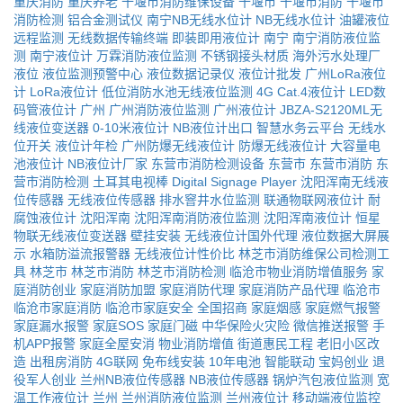
重庆消防
重庆养老
十堰市消防维保设备
十堰市
十堰市消防
十堰市
消防检测
铝合金测试仪
南宁NB无线水位计
NB无线水位计
油罐液位
远程监测
无线数据传输终端
即装即用液位计
南宁
南宁消防液位监
测
南宁液位计
万霖消防液位监测
不锈钢接头材质
海外污水处理厂
液位
液位监测预警中心
液位数据记录仪
液位计批发
广州LoRa液位
计
LoRa液位计
低位消防水池无线液位监测
4G Cat.4液位计
LED数
码管液位计
广州
广州消防液位监测
广州液位计
JBZA-S2120ML无
线液位变送器
0-10米液位计
NB液位计出口
智慧水务云平台
无线水
位开关
液位计年检
广州防爆无线液位计
防爆无线液位计
大容量电
池液位计
NB液位计厂家
东营市消防检测设备
东营市
东营市消防
东
营市消防检测
土耳其电视棒
Digital Signage Player
沈阳浑南无线液
位传感器
无线液位传感器
排水窨井水位监测
联通物联网液位计
耐
腐蚀液位计
沈阳浑南
沈阳浑南消防液位监测
沈阳浑南液位计
恒星
物联无线液位变送器
壁挂安装
无线液位计国外代理
液位数据大屏展
示
水箱防溢流报警器
无线液位计性价比
林芝市消防维保公司检测工
具
林芝市
林芝市消防
林芝市消防检测
临沧市物业消防增值服务
家
庭消防创业
家庭消防加盟
家庭消防代理
家庭消防产品代理
临沧市
临沧市家庭消防
临沧市家庭安全
全国招商
家庭烟感
家庭燃气报警
家庭漏水报警
家庭SOS
家庭门磁
中华保险火灾险
微信推送报警
手
机APP报警
家庭全屋安消
物业消防增值
街道惠民工程
老旧小区改
造
出租房消防
4G联网
免布线安装
10年电池
智能联动
宝妈创业
退
役军人创业
兰州NB液位传感器
NB液位传感器
锅炉汽包液位监测
宽
温工作液位计
兰州
兰州消防液位监测
兰州液位计
移动端液位监控