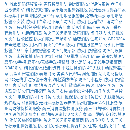
防
城市消防远程监控
黄石智慧消防
荆州消防安全评估服务
老旧小
区改造消防
湖北智慧消防
家用烟感报警器批发
家用烟感报警器厂家
烟感集中管理
烟感数据平台
家用烟感报警器
免布线烟感
家用烟感
报警器安装
防火门维修
地下车库防火门
防火门远程监控
消防产品
防火门联动控制验收
防火门源头厂家
防火门门磁开关
防火门采购
建筑消防
电动闭门器
防火门关闭提醒
跨境消防
闭门器
防火门批发
防火门智能监控
防火门联动
商场消防
酒店消防
住宅消防
GB29364
安全通道
防火门出口
防火门OEM
防火门智能报警产品
防火门智能
报警产品厂家
门磁报警器
防火门提示器
防火门报警器
防火门设备
防火门未关报警
防火门智能报警产品批发
防火门产品
高校智慧消防
襄阳4G手报
襄阳4G无线手动报警器
湖北消防
4G无线手动报警器
DB42消防
湖北消防设备制造商
十堰智慧消防
4G无线手动报警器厂
家
武当山智慧消防
襄阳消防
各类人员密集场所消防
湖北消防物联
网
4G无线手动报警器方案
湖北消防维保
防火门小程序
防火门报警
器厂家
防火门厂家
消防通道
防火门缝隙巡查
防火门APP
防火门火
灾联动
防火门常闭提醒
防火门安装
商业综合体防火门
防火门监控
防火门
地铁消防
机场消防
防火门维保
防火门消防联动
无线烟感大
规模组网
涂鸦烟感
无线烟感报警器安装
福州消防维保检测服务
泉
州消防维保检测服务
商丘消防设施检测服务
商丘市睢阳区消防检测
消防设施检测服务厂家
消防设施检测服务方案
商丘消防
商丘智慧消
防
消防设施检测服务
防火门关闭提示报警器
防火门检测
防火门关
闭提示报警器批发
防火门关闭提示报警器厂家
住宅小区防火门
门磁