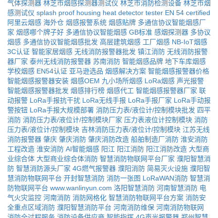
气体探测器
林芝市烟感探测器测试仪
林芝市消防检测设备
林芝市烟
感测试仪
splash proof housing
heat detector tester
EN 54 certified
阿里云烟感
海外仓
烟感报警系统
烟感贴牌
多通信协议智能烟感厂
家
烟感哪个牌子好
多通信协议智能烟感
GB标准
感烟探测器
多协议
烟感
多通信协议智能烟感批发
高层建筑烟感
工厂烟感
NB-IoT烟感
3C认证
智能家居烟感
无线消防报警器批发
镇江消防
无线消防报警
器厂家
泰州无线消防报警器
苏南消防
智能烟感品牌
地下车库烟感
学校烟感
EN54认证
亚马逊选品
烟感解决方案
智能烟感报警器价格
智能烟感报警器安装
烟感OEM
九小场所烟感
LoRa烟感
声光报警
智能烟感报警器批发
烟感排行榜
烟感代工
智能烟感报警器厂家
联
动报警
LoRa手报抗干扰
LoRa无线手报
LoRa手报厂家
LoRa手动报
警按钮
LoRa手报大规模部署
消防压力表/液位计/控制模块批发
四平
消防
消防压力表/液位计/控制模块厂家
压力表液位计控制模块
消防
压力表/液位计/控制模块
吉林消防压力表/液位计/控制模块
江苏无线
消防报警器
肇庆
肇庆消防
肇庆消防改造
船舶制造厂消防
淮安消防
工程改造
淮安消防
AI智能烟感
阳江
阳江消防
阳江消防改造
大型商
业综合体
大型商业综合体消防
智慧消防物联网平台厂家
濮阳智慧消
防
智慧消防源头厂家
4G燃气报警器
濮阳消防
简易灭火设施
濮阳智
慧消防物联网平台
开封智慧消防
消防一张图
LoRaWAN消防
智慧消
防物联网平台
www.wanlinyun.com
洛阳智慧消防
河南智慧消防
电
气火灾监控
河南消防
消防网格化
智慧消防物联网平台方案
消防安
全重点区域消防
濮阳智慧消防平台
河南消防维保
河南消防物联网
消防全过程服务
消防设备供应商
智能指挥
4G声光报警器
郑州智慧