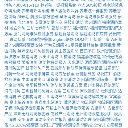
消防
4006-016-119
养老院一键报警系统
老人SOS按钮
养老院紧急
呼叫系统
养老院呼叫系统
老人紧急呼叫器
养老院一键报警
养老智
能设备
AI养老
厨房烟感报警器
阜阳消防
宿州消防维保检测服务
宿
州消防
淮北消防
安徽消防供应商
马鞍山消防
泉州消防
福建消防器
材
龙岩消防
三坊七巷消防
鼓浪屿消防
福州消防
福州智慧消防解决
方案
厦门消防维保检测服务
福建智慧消防
福建消防供应商
莆田鞋
厂
联网烟感
4G烟感报警器
Zigbee烟感
ODM代工
烟感厂家
WiFi烟
感
4G烟感报警器安装
华为云烟感
4G烟感报警器价格
烟感批发
黄
山消防
蚌埠无线消防报警器
黄山景区消防
首违不罚
泉州智慧消防
解决方案
福建消防
武夷山消防
土楼消防
福建消防改造
常州无线消
防报警器
武威消防
消防物联网接入
天水消防
酒泉消防
消防审验
甘
肃消防工程
甘肃消防产品
武威消防物联网传感控制设备
甘肃消防
消防一条龙
消防隐患排查
消防应急预案
智能接处警
洛阳工厂消防
检测设备
中国消防出口
消管家
洛阳消防
洛阳消防检测设备
工业生
产企业消防
南阳智慧消防
消防检测设备方案
泉州土楼古建筑消防
海岛消防
三明智慧消防解决方案
三明消防
闽政通消防
松原消防
达
州消防
养老机构消防
四川消防产品
宜宾智慧消防解决方案
宜宾消
防
高山峡谷消防
宜宾水电站消防
藏区消防
物流园区
物流园区消防
无锡消防维保检测服务
马鞍山消防维保检测服务
安徽消防
安徽消防
产品
漳州无线消防报警器
制鞋产业消防
惠州消防改造
模具厂
模具
厂消防
安阳消防
消防安全评估报告
基层消防治理
安阳消防检测设
备
*立式火灾报警器
安阳工厂消防检测设备
消防安全培训
安阳智慧