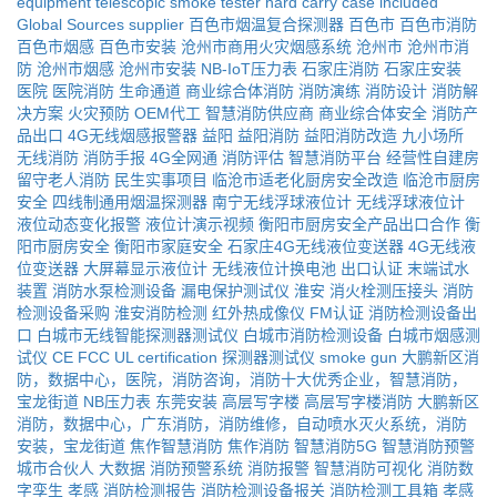
equipment
telescopic smoke tester
hard carry case included
Global Sources supplier
百色市烟温复合探测器
百色市
百色市消防
百色市烟感
百色市安装
沧州市商用火灾烟感系统
沧州市
沧州市消
防
沧州市烟感
沧州市安装
NB-IoT压力表
石家庄消防
石家庄安装
医院
医院消防
生命通道
商业综合体消防
消防演练
消防设计
消防解
决方案
火灾预防
OEM代工
智慧消防供应商
商业综合体安全
消防产
品出口
4G无线烟感报警器
益阳
益阳消防
益阳消防改造
九小场所
无线消防
消防手报
4G全网通
消防评估
智慧消防平台
经营性自建房
留守老人消防
民生实事项目
临沧市适老化厨房安全改造
临沧市厨房
安全
四线制通用烟温探测器
南宁无线浮球液位计
无线浮球液位计
液位动态变化报警
液位计演示视频
衡阳市厨房安全产品出口合作
衡
阳市厨房安全
衡阳市家庭安全
石家庄4G无线液位变送器
4G无线液
位变送器
大屏幕显示液位计
无线液位计换电池
出口认证
末端试水
装置
消防水泵检测设备
漏电保护测试仪
淮安
消火栓测压接头
消防
检测设备采购
淮安消防检测
红外热成像仪
FM认证
消防检测设备出
口
白城市无线智能探测器测试仪
白城市消防检测设备
白城市烟感测
试仪
CE FCC UL certification
探测器测试仪
smoke gun
大鹏新区消
防，数据中心，医院，消防咨询，消防十大优秀企业，智慧消防，
宝龙街道
NB压力表
东莞安装
高层写字楼
高层写字楼消防
大鹏新区
消防，数据中心，广东消防，消防维修，自动喷水灭火系统，消防
安装，宝龙街道
焦作智慧消防
焦作消防
智慧消防5G
智慧消防预警
城市合伙人
大数据
消防预警系统
消防报警
智慧消防可视化
消防数
字孪生
孝感
消防检测报告
消防检测设备报关
消防检测工具箱
孝感