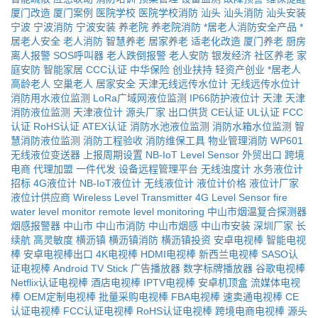
厦门改造
厦门案例
医院学校
医院学校消防
汕头
汕头消防
汕头安装
宁波
宁波消防
宁波安装
养老院
养老院消防
*居老人消防安全产品
*
居老人安全
老人消防
智慧养老
居家养老
适老化改造
厦门养老
厨房
离人报警
SOS呼叫器
老人跌倒报警
老人安防
银发经济
社区养老
家
庭安防
智能家居
CCC认证
中华保险
创业扶持
轻资产创业
*居老人
高龄老人
空巢老人
居家安全
天津无线远传水位计
无线远传水位计
消防用水液位监测
LoRa广域网液位监测
IP66防护液位计
天津
天津
消防液位监测
天津液位计
源头厂家
出口供货
CE认证
UL认证
FCC
认证
RoHS认证
ATEX认证
消防水池液位监测
消防水箱水位监测
智
慧消防液位监测
消防工程验收
消防维保工具
物业管理消防
WP601
无线液位变送器
上报周期设置
NB-IoT Level Sensor
外贸出口
跨境
电商
代理加盟
一件代发
设备远程管理平台
无线浊度计
水务液位计
招标
4G液位计
NB-IoT液位计
无线液位计
液位计价格
液位计厂家
液位计供应商
Wireless Level Transmitter
4G Level Sensor
fire
water level monitor
remote level monitoring
中山市烟温复合探测器
烟感报警器
中山市
中山市消防
中山市烟感
中山市安装
深圳厂家
长
续航
高灵敏度
横沥镇
横沥镇消防
横沥镇投资
安卓电视棒
智能电视
棒
安卓电视棒出口
4K电视棒
HDMI电视棒
新西兰电视棒
SASO认
证电视棒
Android TV Stick
广告播放器
数字标牌播放器
谷歌电视棒
Netflix认证电视棒
酒店电视棒
IPTV电视棒
安卓机顶盒
流媒体电视
棒
OEM定制电视棒
批量采购电视棒
FBA电视棒
速卖通电视棒
CE
认证电视棒
FCC认证电视棒
RoHS认证电视棒
跨境电商电视棒
源头