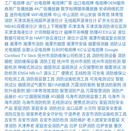
工厂电视棒
出厂价电视棒
电视棒厂家
出口电视棒
电视棒OEM服务
商用广告播放器
4K广告播放器
数字标牌媒体播放器
安卓网络机顶
盒
迷你电视棒
WiFi电视棒
中山
中山消防
中山安装
体育馆
体育馆
消防
天津滨海无线超声波液位计
无线超声波液位计
矿井水位监测
NB/4G双模液位计
液位上下限报警
天津滨海
天津滨海消防液位监测
天津滨海液位计
计讯物联液位计
磁棒开关唤醒
防爆ATEX认证
液位
数据可视化平台
HART协议液位计
液位计试用
湘潭市烟温复合探测
器
湘潭市
湘潭市消防
湘潭市烟感
湘潭市安装
烟雾探测器
消防认证
光电烟感
谷歌认证电视棒
比利时电视棒
KC认证电视棒
Google
Certified TV Stick
抚州市消防维保公司检测工具
消防检测设备
消防
烟枪
消防维保设备
消防工程
抚州市
抚州市消防
抚州市消防检测
智
能检测
伸缩式测试仪
烟感测试
温感测试
火灾报警检测
烟雾测试
消
防检测
EN54
NB-IoT
源头工厂
便携式
无线检测
可充电
消防维保公
司检测工具
消防局监督工具
消防设施检测工具
可充电测试仪
智能
测试仪
烟感测试气雾剂
银川NB烟感
万霖消防案例
智慧消防案例
消
防升级案例
银川体育场馆消防
智慧消防产品
万霖智慧消防
消防产
品报价
4G*立烟感探测器
4G烟感
乌海市消防局监督工具
乌海市
乌
海市消防
乌海市消防检测
无线测试仪
便携式测试仪
家庭消防安全
产品
家庭消防
家庭安全
消防创业
出口品质
火灾险
家庭安全套装
消防应急包
居家养老安全守护包
宁波养老
吉安市消防设施检测工具
吉安市
吉安市消防
吉安市消防检测
消防维护
老人居家安消套装
天
津消防
天津养老
家庭安全消防产品
拉萨
拉萨消防
拉萨安装
重庆