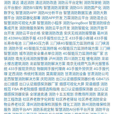
消防
清远
清远消防
清远消防改造
消防云平台定制
消防驾驶舱
消防
云平台报价
消防B/S架构
智慧消防消管家
消防GIS
消防国产化
消防
数字化
智慧消防APP
消防AI分析平台
智慧消防数据互通
消防大数
据平台
消防容器化部署
消防APP开发
万霖消防云平台
消防混合云
智慧消防可视化大屏
智慧消防小程序
消防SpringBoot
智慧消防综合
集成开发
消防微服务架构
消防云平台开发
消防智能化
消防开放平
台开发
消防云平台价格
安徽消防改造
安庆无线消防报警器
亳州消
防
433MHz消防手报
433手报性价比之王
433手报小商铺
433手报
长寿命电池
三门峡4G压力表
三门峡4G智能压力监测终端
三门峡消
防
消防外贸
4G智能压力监测终端
4G智能压力监测终端方案
三门峡
智慧消防
城市消防安全重点单位消防
4G智能压力监测终端厂家
古
镇消防
南充无线消防报警器
泸州消防
四川消防工程
锂电消防
龙岩
土楼古建筑消防
龙岩智慧消防解决方案
南京无线燃气及声光报警系
统
433手报现货供应
物联网手报代理商
4G手报外贸供货
4G手报代
理
定西消防
传统村落消防
莫高窟消防
甘肃消防设备
甘肃消防公司
定西智慧消防解决方案
庆阳消防
出口认证烟感探测器价格
GB4715
出口烟感
出口认证烟感探测器厂家
烟感可视化大屏
双语烟感
消防
规范
FBA
养老院烟感
烟感选购指南
出口认证烟感探测器
出口认证
烟感探测器安装
全球速卖通
消防十五五规划
宗教场所消防
酒泉消
防工程改造
社区养老数字化转型
社区养老驿站
社区养老消防安全
物业养老社区
漳州消防维保检测服务
煤化工消防
滁州消防维保检测
服务
消防平台API
消防系统定制
智慧消防AI分析平台开发
消防平台