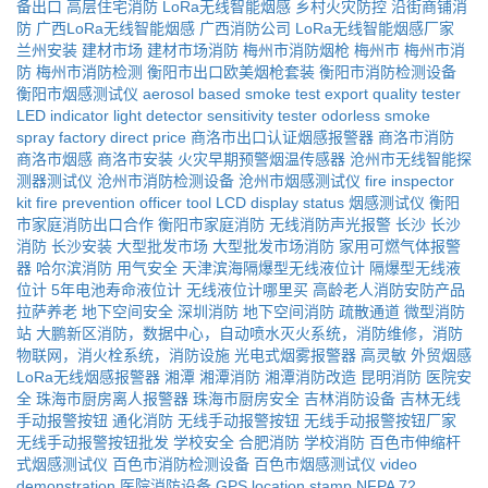
备出口
高层住宅消防
LoRa无线智能烟感
乡村火灾防控
沿街商铺消
防
广西LoRa无线智能烟感
广西消防公司
LoRa无线智能烟感厂家
兰州安装
建材市场
建材市场消防
梅州市消防烟枪
梅州市
梅州市消
防
梅州市消防检测
衡阳市出口欧美烟枪套装
衡阳市消防检测设备
衡阳市烟感测试仪
aerosol based smoke test
export quality tester
LED indicator light
detector sensitivity tester
odorless smoke
spray
factory direct price
商洛市出口认证烟感报警器
商洛市消防
商洛市烟感
商洛市安装
火灾早期预警烟温传感器
沧州市无线智能探
测器测试仪
沧州市消防检测设备
沧州市烟感测试仪
fire inspector
kit
fire prevention officer tool
LCD display status
烟感测试仪
衡阳
市家庭消防出口合作
衡阳市家庭消防
无线消防声光报警
长沙
长沙
消防
长沙安装
大型批发市场
大型批发市场消防
家用可燃气体报警
器
哈尔滨消防
用气安全
天津滨海隔爆型无线液位计
隔爆型无线液
位计
5年电池寿命液位计
无线液位计哪里买
高龄老人消防安防产品
拉萨养老
地下空间安全
深圳消防
地下空间消防
疏散通道
微型消防
站
大鹏新区消防，数据中心，自动喷水灭火系统，消防维修，消防
物联网，消火栓系统，消防设施
光电式烟雾报警器
高灵敏
外贸烟感
LoRa无线烟感报警器
湘潭
湘潭消防
湘潭消防改造
昆明消防
医院安
全
珠海市厨房离人报警器
珠海市厨房安全
吉林消防设备
吉林无线
手动报警按钮
通化消防
无线手动报警按钮
无线手动报警按钮厂家
无线手动报警按钮批发
学校安全
合肥消防
学校消防
百色市伸缩杆
式烟感测试仪
百色市消防检测设备
百色市烟感测试仪
video
demonstration
医院消防设备
GPS location stamp
NFPA 72