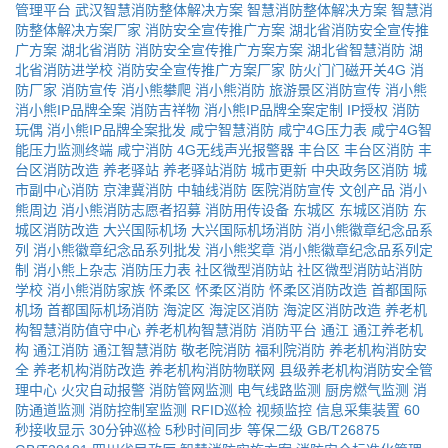
管理平台
武汉智慧消防整体解决方案
智慧消防整体解决方案
智慧消
防整体解决方案厂家
消防安全宣传推广方案
湖北省消防安全宣传推
广方案
湖北省消防
消防安全宣传推广方案方案
湖北省智慧消防
湖
北省消防进学校
消防安全宣传推广方案厂家
防火门门磁开关4G
消
防厂家
消防宣传
消小熊攀爬
消小熊消防
旅游景区消防宣传
消小熊
消小熊IP品牌全案
消防吉祥物
消小熊IP品牌全案定制
IP授权
消防
玩偶
消小熊IP品牌全案批发
咸宁智慧消防
咸宁4G压力表
咸宁4G智
能压力监测终端
咸宁消防
4G无线声光报警器
丰台区
丰台区消防
丰
台区消防改造
养老驿站
养老驿站消防
城市更新
中央政务区消防
城
市副中心消防
京津冀消防
中轴线消防
医院消防宣传
文创产品
消小
熊周边
消小熊消防志愿者招募
消防用传设备
东城区
东城区消防
东
城区消防改造
大兴国际机场
大兴国际机场消防
消小熊徽章纪念品系
列
消小熊徽章纪念品系列批发
消小熊奖章
消小熊徽章纪念品系列定
制
消小熊上杂志
消防压力表
社区微型消防站
社区微型消防站消防
学校
消小熊消防家族
怀柔区
怀柔区消防
怀柔区消防改造
首都国际
机场
首都国际机场消防
海淀区
海淀区消防
海淀区消防改造
养老机
构智慧消防值守中心
养老机构智慧消防
消防平台
通江
通江养老机
构
通江消防
通江智慧消防
敬老院消防
福利院消防
养老机构消防安
全
养老机构消防改造
养老机构消防物联网
县级养老机构消防安全管
理中心
火灾自动报警
消防管网监测
电气线路监测
厨房燃气监测
消
防通道监测
消防控制室监测
RFID巡检
视频监控
信息采集装置
60
秒接收显示
30分钟巡检
5秒时间同步
等保二级
GB/T26875