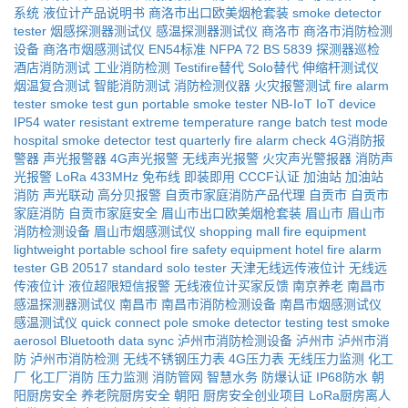
系统
液位计产品说明书
商洛市出口欧美烟枪套装
smoke detector
tester
烟感探测器测试仪
感温探测器测试仪
商洛市
商洛市消防检测
设备
商洛市烟感测试仪
EN54标准
NFPA 72
BS 5839
探测器巡检
酒店消防测试
工业消防检测
Testifire替代
Solo替代
伸缩杆测试仪
烟温复合测试
智能消防测试
消防检测仪器
火灾报警测试
fire alarm
tester
smoke test gun
portable smoke tester
NB-IoT IoT device
IP54 water resistant
extreme temperature range
batch test mode
hospital smoke detector test
quarterly fire alarm check
4G消防报
警器
声光报警器
4G声光报警
无线声光报警
火灾声光警报器
消防声
光报警
LoRa
433MHz
免布线
即装即用
CCCF认证
加油站
加油站
消防
声光联动
高分贝报警
自贡市家庭消防产品代理
自贡市
自贡市
家庭消防
自贡市家庭安全
眉山市出口欧美烟枪套装
眉山市
眉山市
消防检测设备
眉山市烟感测试仪
shopping mall fire equipment
lightweight portable
school fire safety equipment
hotel fire alarm
tester
GB 20517 standard
solo tester
天津无线远传液位计
无线远
传液位计
液位超限短信报警
无线液位计买家反馈
南京养老
南昌市
感温探测器测试仪
南昌市
南昌市消防检测设备
南昌市烟感测试仪
感温测试仪
quick connect pole
smoke detector testing
test smoke
aerosol
Bluetooth data sync
泸州市消防检测设备
泸州市
泸州市消
防
泸州市消防检测
无线不锈钢压力表
4G压力表
无线压力监测
化工
厂
化工厂消防
压力监测
消防管网
智慧水务
防爆认证
IP68防水
朝
阳厨房安全
养老院厨房安全
朝阳
厨房安全创业项目
LoRa厨房离人