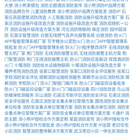
大使
消小熊表情包
消防主题酒店消防宣传
消小熊消防IP品牌方案
消防品牌合作
儿童消防教育
消小熊消防IP品牌方案批发
消防IP
石
家庄高层建筑消防改造
人工智能消防
消防设施升级改造方案厂家
石
家庄消防设施升级改造方案
消防设施升级改造方案
消防双随机一公
开
消防设施升级改造方案方案
河北消防物联网
保定消防
园中园消
防
石家庄智慧消防
白银无线燃气及声光报警系统
白银消防
防火门
APP智能管理系统厂家
写字楼办公室防火门
防火门APP智能管理系
统批发
防火门APP智能管理系统
防火门小程序整改闭环
无线消防报
警主机厂家
荆门消防
无线消防报警主机
无线消防报警主机方案
荆
门智慧消防
荆门无线消防报警主机
防火门消防应急联动
宾馆酒店防
火门
十堰消防
消防给水设施物联网
十堰消防设施升级改造方案
十
堰养老院消防改造
张家口智慧消防
张家口消防安全评估服务
张家口
学校消防安全评估
邯郸消防设施检测服务
邯郸市丛台区消防检测
邯
郸消防
学校防火门
防火门智能门磁开关
防火门门磁监控设备批发
防火门门磁监控设备厂家
防火门门磁监控设备
四川消防改造
乐山消
防维保检测服务
乐山消防
石家庄市新华区消防安全评估
石家庄消防
安全评估服务
石家庄消防安全重点单位管理方案
围场消防安全重点
单位检查
消防安全重点单位管理方案
消防安全重点单位消防
消防安
全重点单位管理方案厂家
消防安全重点单位管理方案方案
卡通IP
消
防主题
消小熊IP授权合作方案定制
家庭消防宣传
消小熊IP授权合作
消小熊IP授权合作方案批发
消小熊IP授权合作方案
IP运营
老旧住宅
小区消防
智慧消防整体解决方案方案
武汉老旧小区一体化安消综合