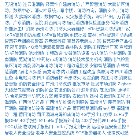
无锡消防
连云港消防
经营性自建房消防
广西智慧消防
大鹏新区消
防，数据中心，消火栓系统，写字楼，消防咨询，消防安全，消防
检测
大鹏新区消防，数据中心，火灾报警系统，深圳盐田，万霖消
防，广东消防，医院
黔西南消防
宿迁消防维保检测服务
常州消防
新能源工厂消防
泰州消防
消防灭火器维修
LoRa智慧消防系统厂家
LoRa智慧消防系统
LoRa智慧消防系统批发
吉林LoRa智慧消防系统
智慧养老烟感报警器
养老黑科技
智慧养老解决方案
智慧养老产品推
荐
邵阳消防
4G燃气泄漏报警器
森林防火
消防工程改造厂家
宣城消
防
铜陵消防
池州消防工程改造
安徽消防设备
安庆消防
池州消防
淮
南消防
芜湖消防
中药材市场消防
消防技术服务机构
消防电气检测
景区消防
新能源汽车消防
消防工程改造批发
安徽智慧消防
吉林智
慧消防
*居老人烟感
南充消防
内江消防工程改造
高原消防
四川消防
设备
水电站消防
四川消防器材
草原防火
地震消防
内江消防
消防设
备更新
消防安全评估
广州消防改造
批发市场
批发市场消防
Zigbee
无线燃气报警器
消防护企
安徽消防公司
滁州消防
皖北消防
蚌埠消
防
合肥智慧消防解决方案
皖南消防
安徽消防器材
安徽消防工程
北
海消防
广西消防产品
广西消防维保检测服务
漳州消防
民宿消防
鞋
厂消防
福建消防设备
福建消防产品
莆田智慧消防解决方案
福建消
防工程
莆田消防
莆田湄洲岛妈祖庙消防
4G手报出口方案
LoRa手
报OEM
4G手报加盟
LoRa手报海外市场
433手报代理
LoRa手报
FCC认证
物联网手报出口
LoRa手报定制开发
远程家庭安全监控
*
居老人安全设备
老年人安全监控系统
SOS报警器老人
便携式可燃