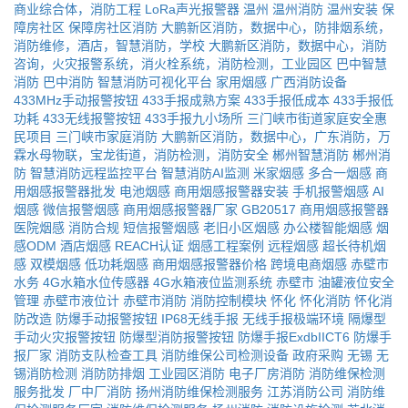
商业综合体，消防工程
LoRa声光报警器
温州
温州消防
温州安装
保
障房社区
保障房社区消防
大鹏新区消防，数据中心，防排烟系统，
消防维修，酒店，智慧消防，学校
大鹏新区消防，数据中心，消防
咨询，火灾报警系统，消火栓系统，消防检测，工业园区
巴中智慧
消防
巴中消防
智慧消防可视化平台
家用烟感
广西消防设备
433MHz手动报警按钮
433手报成熟方案
433手报低成本
433手报低
功耗
433无线报警按钮
433手报九小场所
三门峡市街道家庭安全惠
民项目
三门峡市家庭消防
大鹏新区消防，数据中心，广东消防，万
霖水母物联，宝龙街道，消防检测，消防安全
郴州智慧消防
郴州消
防
智慧消防远程监控平台
智慧消防AI监测
米家烟感
多合一烟感
商
用烟感报警器批发
电池烟感
商用烟感报警器安装
手机报警烟感
AI
烟感
微信报警烟感
商用烟感报警器厂家
GB20517
商用烟感报警器
医院烟感
消防合规
短信报警烟感
老旧小区烟感
办公楼智能烟感
烟
感ODM
酒店烟感
REACH认证
烟感工程案例
远程烟感
超长待机烟
感
双模烟感
低功耗烟感
商用烟感报警器价格
跨境电商烟感
赤壁市
水务
4G水箱水位传感器
4G水箱液位监测系统
赤壁市
油罐液位安全
管理
赤壁市液位计
赤壁市消防
消防控制模块
怀化
怀化消防
怀化消
防改造
防爆手动报警按钮
IP68无线手报
无线手报极端环境
隔爆型
手动火灾报警按钮
防爆型消防报警按钮
防爆手报ExdbIICT6
防爆手
报厂家
消防支队检查工具
消防维保公司检测设备
政府采购
无锡
无
锡消防检测
消防防排烟
工业园区消防
电子厂房消防
消防维保检测
服务批发
厂中厂消防
扬州消防维保检测服务
江苏消防公司
消防维