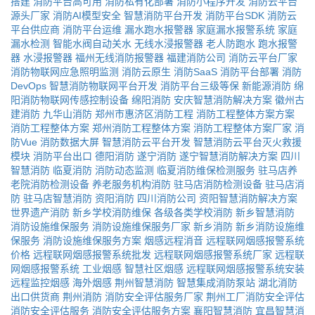
搭建
消防平台高可用
消防私有化部署
消防小程序开发
消防云平台
源头厂家
消防AI模型安全
智慧消防平台开发
消防平台SDK
消防云
平台供应商
消防平台运维
漏水跑水报警器
家庭漏水报警系统
家庭
漏水检测
智能水阀自动关水
无线水浸报警器
老人防跑水
跑水报警
器
水浸报警器
福州无线消防报警器
福建消防公司
消防云平台厂家
消防物联网应急照明监测
消防云原生
消防SaaS
消防平台部署
消防
DevOps
智慧消防物联网平台开发
消防平台三级等保
新能源消防
绵
阳消防物联网传感控制设备
绵阳消防
安庆智慧消防解决方案
徽州古
建消防
九华山消防
郑州市惠济区消防工程
消防工程整体方案方案
消防工程整体方案
郑州消防工程整体方案
消防工程整体方案厂家
消
防Vue
消防数据大屏
智慧消防云平台开发
智慧消防云平台灭火救援
模块
消防平台出口
德阳消防
遂宁消防
遂宁智慧消防解决方案
四川
智慧消防
临夏消防
消防动态监测
临夏消防维保检测服务
驻马店养
老院消防检测设备
养老服务机构消防
驻马店消防检测设备
驻马店消
防
驻马店智慧消防
资阳消防
四川消防公司
资阳智慧消防解决方案
世界遗产消防
新乡学校消防维保
各级各类学校消防
新乡智慧消防
消防设施维保服务
消防设施维保服务厂家
新乡消防
新乡消防设施维
保服务
消防设施维保服务方案
烟感远程消音
远程联网烟感报警系统
价格
远程联网烟感报警系统批发
远程联网烟感报警系统厂家
远程联
网烟感报警系统
工业烟感
智慧社区烟感
远程联网烟感报警系统安装
远程监控烟感
海外烟感
荆州智慧消防
智慧集成消防泵站
湖北消防
出口供货商
荆州消防
消防安全评估服务厂家
荆州工厂消防安全评估
消防安全评估服务
消防安全评估服务方案
襄阳智慧消防
宜昌智慧消