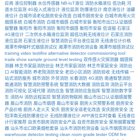
应商
液位控制器
水位传感器
NB-IoT液位
消防水箱液位
低功耗
河
道水位监测
4G投入式液位计
液位监测
防爆液位计
南京液位计
油罐
液位计
白城市适老化厨房安全改造
白城市厨房安全
白城市商用火灾
烟感系统
白城市消防
白城市烟感
白城市安装
衡阳市出口认证烟感
报警器
衡阳市
衡阳市消防
衡阳市烟感
衡阳市安装
低误报
石家庄
4G液位计
二次供水水箱液位监测
超低功耗无线液位计
石家庄消防
液位监测
石家庄液位计
智慧消防云平台液位监测
无线液位计价格
湘潭市伸缩杆式烟感测试仪
湘潭市消防检测设备
湘潭市烟感测试仪
training video
testifire alternative
detector commissioning tool
trade show sample
ground level testing
双传感火灾探测器
烟感探
测器
林芝市家庭消防创业
林芝市家庭消防
林芝市家庭安全
消防出
口
AI智能消防
养老院消防安全
老旧小区消防
消防验收
无线传输
一
站式消防服务
城市消防
外贸消防
长春消防
4G消防
南通智慧消防
南通消防
智慧消防预警系统
智慧消防大数据
消防监测
消防云平台
消防可视化
区域代理
消防应急
智慧消防应急指挥
智慧消防数字孪
生
消防AI
消防远程监控
智慧消防物联网
眉山市出口认证烟感报警
器
眉山市消防
眉山市烟感
眉山市安装
厨房火灾预警系统
厨房安全
产品价格
厨房人走火灭
安庆
厨房安全适老化改造
安庆厨房安全
沈
阳浑南无线防爆液位计
无线防爆液位计
APP液位实时查看
无线液位
计行家推荐
自贡市厨房消防安全产品
自贡市厨房安全
家用烟雾报警
器
汕头市出口欧美烟枪套装
汕头市消防检测设备
汕头市烟感测试仪
warehouse detector testing
clean room grade tester
ODM fire