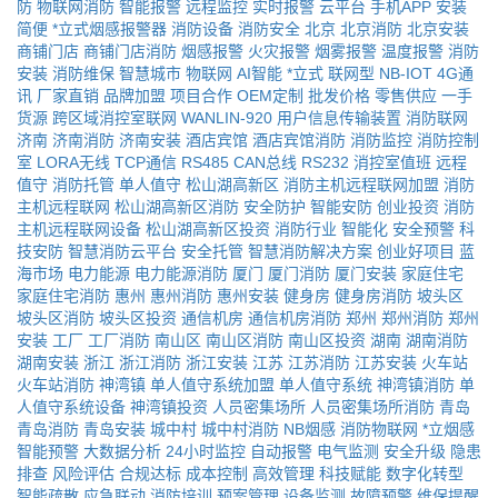
防
物联网消防
智能报警
远程监控
实时报警
云平台
手机APP
安装
简便
*立式烟感报警器
消防设备
消防安全
北京
北京消防
北京安装
商铺门店
商铺门店消防
烟感报警
火灾报警
烟雾报警
温度报警
消防
安装
消防维保
智慧城市
物联网
AI智能
*立式
联网型
NB-IOT
4G通
讯
厂家直销
品牌加盟
项目合作
OEM定制
批发价格
零售供应
一手
货源
跨区域消控室联网
WANLIN-920
用户信息传输装置
消防联网
济南
济南消防
济南安装
酒店宾馆
酒店宾馆消防
消防监控
消防控制
室
LORA无线
TCP通信
RS485
CAN总线
RS232
消控室值班
远程
值守
消防托管
单人值守
松山湖高新区
消防主机远程联网加盟
消防
主机远程联网
松山湖高新区消防
安全防护
智能安防
创业投资
消防
主机远程联网设备
松山湖高新区投资
消防行业
智能化
安全预警
科
技安防
智慧消防云平台
安全托管
智慧消防解决方案
创业好项目
蓝
海市场
电力能源
电力能源消防
厦门
厦门消防
厦门安装
家庭住宅
家庭住宅消防
惠州
惠州消防
惠州安装
健身房
健身房消防
坡头区
坡头区消防
坡头区投资
通信机房
通信机房消防
郑州
郑州消防
郑州
安装
工厂
工厂消防
南山区
南山区消防
南山区投资
湖南
湖南消防
湖南安装
浙江
浙江消防
浙江安装
江苏
江苏消防
江苏安装
火车站
火车站消防
神湾镇
单人值守系统加盟
单人值守系统
神湾镇消防
单
人值守系统设备
神湾镇投资
人员密集场所
人员密集场所消防
青岛
青岛消防
青岛安装
城中村
城中村消防
NB烟感
消防物联网
*立烟感
智能预警
大数据分析
24小时监控
自动报警
电气监测
安全升级
隐患
排查
风险评估
合规达标
成本控制
高效管理
科技赋能
数字化转型
智能疏散
应急联动
消防培训
预案管理
设备监测
故障预警
维保提醒