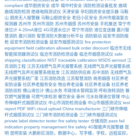
compliant
成华厨房安全
成华
城中村安全
消防检测设备批发
曲靖
曲靖消防检测
绝缘电阻测试仪
天津安装
孕妇厨房安全提示器
马鞍
山
厨房无人报警器
马鞍山厨房安全
老旧小区安全
苏州市烟温复合
探测器
苏州市
苏州市消防
苏州市烟感
苏州市安装
手机推送
常宁市
液位计
4-20mA液位
4G河道水位计
常宁市消防
液位变送器
嘉兴智
慧消防
嘉兴消防
智慧消防大数据分析平台
消防联动
延安市消防烟
枪
延安市消防检测设备
延安市烟感测试仪
fire protection
equipment
field calibration allowed
bulk order discount
临沧市无线
智能探测器测试仪
临沧市消防检测设备
临沧市烟感测试仪
safe
shipping classification
NIST traceable calibration
MSDS aerosol
江
苏消防工程
江苏无线燃气及声光报警系统
无线燃气及声光报警系统
无线燃气及声光报警系统批发
江苏消防供应商
苏中消防
无线燃气及
声光报警系统厂家
江苏消防改造
江苏智慧消防
商用烟感
社区养老
安防设备
社区养老服务安全
物业养老设备
社区养老设备
社区养老
消防巡检
佛山液位计
佛山水务
市政排水管网监测
呼和浩特消防
餐
饮燃气报警器
可燃气体检测
餐饮安全
泰州
污水处理液位管理
中山
市伸缩杆式烟感测试仪
中山市消防检测设备
中山市烟感测试仪
test
report PDF
WiFi cloud upload
China manufacturer
三门峡市伸缩
杆式烟感测试仪
三门峡市消防检测设备
三门峡市烟感测试仪
private label detector tester
fire safety tester
仓储消防
pass fail
indication
property management fire safety
4G智能声光报警器
昆
明
昆明安装
大鹏新区消防，数据中心，写字楼，学校，远程监控，