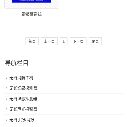
一键报警系统
首页
上一页
1
下一页
尾页
导航栏目
无线消防主机
无线烟感探测器
无线温感探测器
无线声光报警器
无线手报/消报