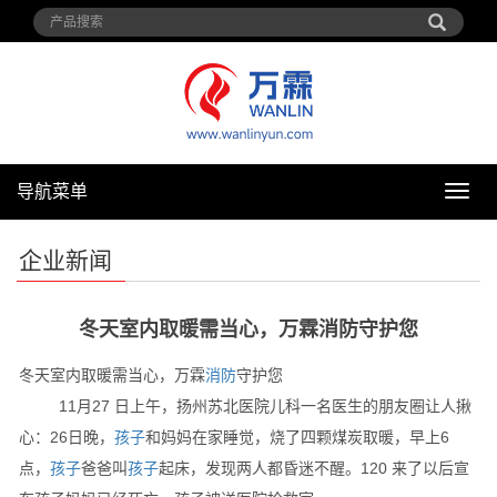
导航菜单
导
航
菜
企业新闻
单
冬天室内取暖需当心，万霖消防守护您
冬天室内取暖需当心，万霖
消防
守护您
11月27 日上午，扬州苏北医院儿科一名医生的朋友圈让人揪
心：26日晚，
孩子
和妈妈在家睡觉，烧了四颗煤炭取暖，早上6
点，
孩子
爸爸叫
孩子
起床，发现两人都昏迷不醒。120 来了以后宣