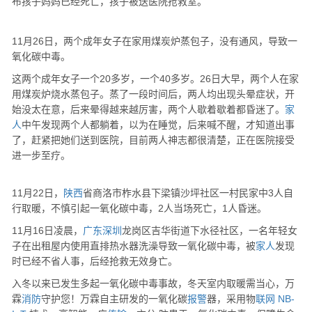
布孩子妈妈已经死亡，孩子被送医院抢救室。
11月26日，两个成年女子在家用煤炭炉蒸包子，没有通风，导致一
氧化碳中毒。
这两个成年女子一个20多岁，一个40多岁。26日大早，两个人在家
用煤炭炉烧水蒸包子。蒸了一段时间后，两人均出现头晕症状，开
始没太在意，后来晕得越来越厉害，两个人歇着歇着都昏迷了。
家
人
中午发现两个人都躺着，以为在睡觉，后来喊不醒，才知道出事
了，赶紧把她们送到医院，目前两人神志都很清楚，正在医院接受
进一步至疗。
11月22日，
陕西
省商洛市柞水县下梁镇沙坪社区一村民家中3人自
行取暖，不慎引起一氧化碳中毒，2人当场死亡，1人昏迷。
11月16日凌晨，
广东
深圳
龙岗区吉华街道下水径社区，一名年轻女
子在出租屋内使用直排热水器洗澡导致一氧化碳中毒，被
家人
发现
时已经不省人事，后经抢救无效身亡。
入冬以来已发生多起一氧化碳中毒事故，冬天室内取暖需当心，万
霖
消防
守护您！万霖自主研发的一氧化碳
报警
器，采用物
联网
NB-