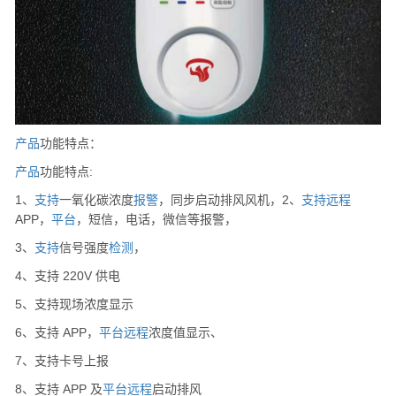
产品
功能特点：
产品
功能特点:
1、
支持
一氧化碳浓度
报警
，同步启动排风风机，2、
支持
远程
APP，
平台
，短信，电话，微信等报警，
3、
支持
信号强度
检测
，
4、支持 220V 供电
5、支持现场浓度显示
6、支持 APP，
平台
远程
浓度值显示、
7、支持卡号上报
8、支持 APP 及
平台
远程
启动排风