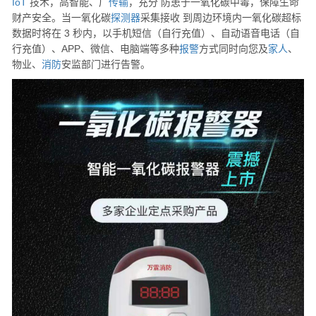
IoT
技术，高智能、广
传输
，充分 防患于一氧化碳中毒，保障生命
财产安全。当一氧化碳
探测器
采集接收 到周边环境内一氧化碳超标
数据时将在 3 秒内，以手机短信（自行充值）、自动语音电话（自
行充值）、APP、微信、电脑端等多种
报警
方式同时向您及
家人
、
物业、
消防
安监部门进行告警。