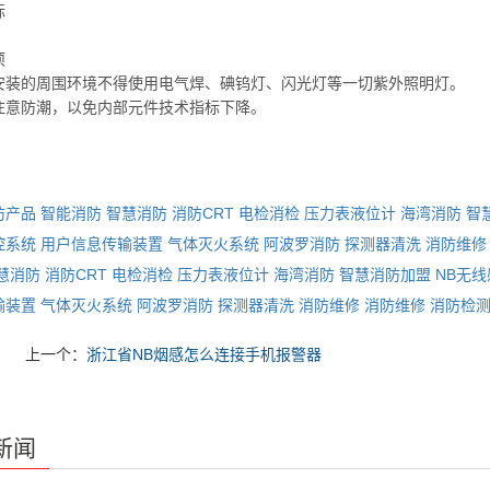
标
项
安装的周围环境不得使用电气焊、碘钨灯、闪光灯等一切紫外照明灯。
注意防潮，以免内部元件技术指标下降。
防产品
智能消防
智慧消防
消防CRT
电检消检
压力表液位计
海湾消防
智
控系统
用户信息传输装置
气体灭火系统
阿波罗消防
探测器清洗
消防维修
慧消防
消防CRT
电检消检
压力表液位计
海湾消防
智慧消防加盟
NB无
输装置
气体灭火系统
阿波罗消防
探测器清洗
消防维修
消防维修
消防检
上一个：
浙江省NB烟感怎么连接手机报警器
新闻