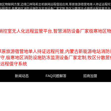
地区物联网方案,边境口岸陆和主机联网远程值班应用,草原旅游宿营地单人持证远程托
远程值守,极寒地区消防设施防冻监测设备厂家定制,牧区分散居住点烟感远程监管平台
消控室无人化远程监管平台,智慧消防设备厂家极寒地区
草原旅游宿营地单人持证远程托管,内蒙古新能源电站消防
守,极寒地区消防设施防冻监测设备厂家定制,牧区分散居
与远程值守系统
新闻动态
FAQ问题解答
招商加盟