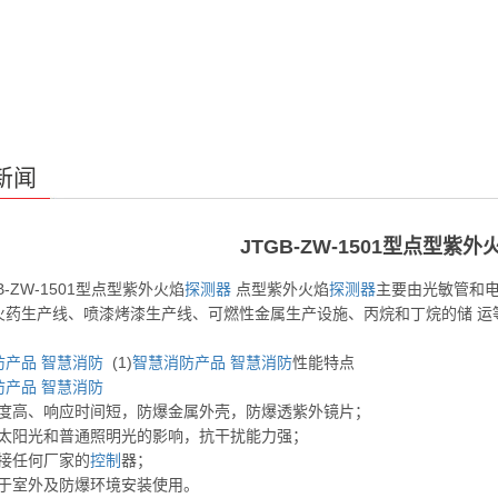
新闻
JTGB-ZW-1501型点型紫
B-ZW-1501型点型紫外火焰
探测器
点型紫外火焰
探测器
主要由光敏管和电
火药生产线、喷漆烤漆生产线、可燃性金属生产设施、丙烷和丁烷的储 运
。
防产品
智慧消防
(1)
智慧消防产品
智慧消防
性能特点
防产品
智慧消防
高、响应时间短，防爆金属外壳，防爆透紫外镜片；
阳光和普通照明光的影响，抗干扰能力强；
任何厂家的
控制
器；
室外及防爆环境安装使用。