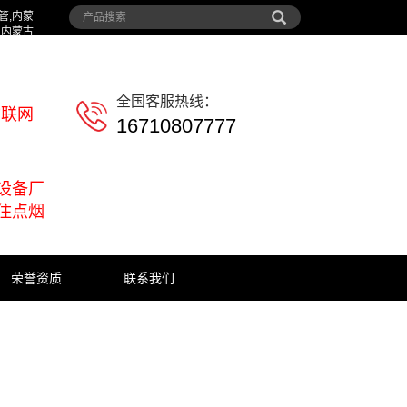
管,内蒙
,内蒙古
全国客服热线：
物联网
16710807777
设备厂
住点烟
荣誉资质
联系我们