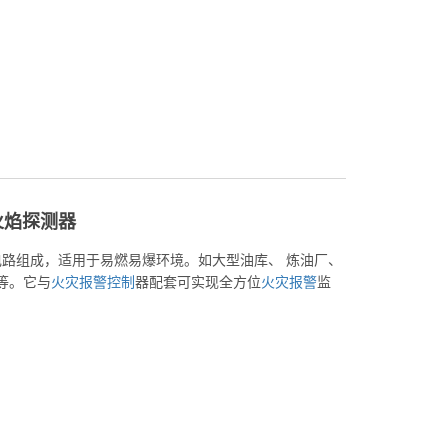
外火焰探测器
路组成，适用于易燃易爆环境。如大型油库、 炼油厂、
等。它与
火灾
报警
控制
器配套可实现全方位
火灾
报警
监