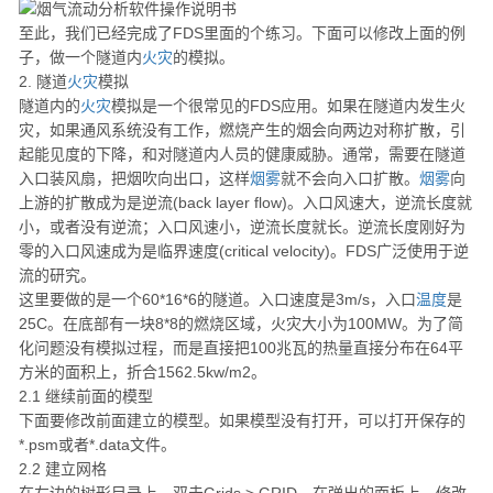
至此，我们已经完成了FDS里面的个练习。下面可以修改上面的例
子，做一个隧道内
火灾
的模拟。
2. 隧道
火灾
模拟
隧道内的
火灾
模拟是一个很常见的FDS应用。如果在隧道内发生火
灾，如果通风系统没有工作，燃烧产生的烟会向两边对称扩散，引
起能见度的下降，和对隧道内人员的健康威胁。通常，需要在隧道
入口装风扇，把烟吹向出口，这样
烟雾
就不会向入口扩散。
烟雾
向
上游的扩散成为是逆流(back layer flow)。入口风速大，逆流长度就
小，或者没有逆流；入口风速小，逆流长度就长。逆流长度刚好为
零的入口风速成为是临界速度(critical velocity)。FDS广泛使用于逆
流的研究。
这里要做的是一个60*16*6的隧道。入口速度是3m/s，入口
温度
是
25C。在底部有一块8*8的燃烧区域，火灾大小为100MW。为了简
化问题没有模拟过程，而是直接把100兆瓦的热量直接分布在64平
方米的面积上，折合1562.5kw/m2。
2.1 继续前面的模型
下面要修改前面建立的模型。如果模型没有打开，可以打开保存的
*.psm或者*.data文件。
2.2 建立网格
在左边的树形目录上，双击Grids > GRID。在弹出的面板上，修改