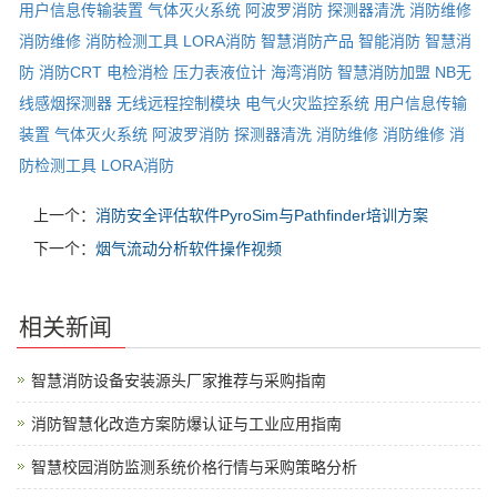
用户信息传输装置
气体灭火系统
阿波罗消防
探测器清洗
消防维修
消防维修
消防检测工具
LORA消防
智慧消防产品
智能消防
智慧消
防
消防CRT
电检消检
压力表液位计
海湾消防
智慧消防加盟
NB无
线感烟探测器
无线远程控制模块
电气火灾监控系统
用户信息传输
装置
气体灭火系统
阿波罗消防
探测器清洗
消防维修
消防维修
消
防检测工具
LORA消防
上一个：
消防安全评估软件PyroSim与Pathfinder培训方案
下一个：
烟气流动分析软件操作视频
相关新闻
智慧消防设备安装源头厂家推荐与采购指南
消防智慧化改造方案防爆认证与工业应用指南
智慧校园消防监测系统价格行情与采购策略分析