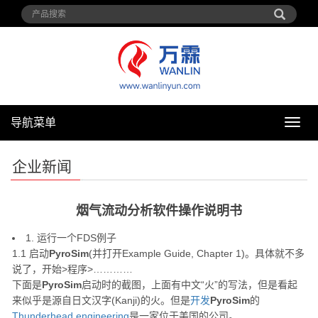
导航菜单
导
航
菜
企业新闻
单
烟气流动分析软件操作说明书
1. 运行一个FDS例子
1.1 启动
PyroSim
(并打开Example Guide, Chapter 1)。具体就不多
说了，开始>程序>…………
下面是
PyroSim
启动时的截图，上面有中文“火”的写法，但是看起
来似乎是源自日文汉字(Kanji)的火。但是
开发
PyroSim
的
Thunderhead engineering
是一家位于美国的公司。