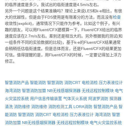
的临界速度是多少。我试出的临街速度是4.5m/s左右。
另外一个问题是这个结果准确吗？理论上来说LES和k-e相比，有很
大的优越性，但是由于FDS使用是有限差分的方法，而且没有
检查
收敛性(explicit)，通常情况下只能作为参考。比如这个例子，有兴
趣的朋友，可以用Fluent/CFX建模算一下，Fluent/CFX给出的临界
速度应该在2.7m/s左右。差别还是相当大的。另外根据我的测试(和
一组条件不同的实验数据的比较)，基于k-e的Fluent/CFX结果通常
会稍稍低估临街速度。但是总体而言，还是Fluent/CFX的结果更加
可信。值得提醒的是，用Fluent/CFX的时候，一定要记得加上浮力
修正。
智慧消防产品
智能消防
智慧消防
消防CRT
电检消检
压力表液位计
海湾消防
智慧消防加盟
NB无线感烟探测器
无线远程控制模块
电气
火灾监控系统
用户信息传输装置
气体灭火系统
阿波罗消防
探测器
清洗
消防维修
消防维修
消防检测工具
LORA消防
智慧消防产品
智
能消防
智慧消防
消防CRT
电检消检
压力表液位计
海湾消防
智慧
消防加盟
NB无线感烟探测器
无线远程控制模块
电气火灾监控系统