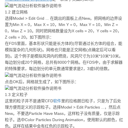
1.2 建立网格
选择Model > Edit Grid ... 在跳出的面板上点New。把网格的边界设
置为Min X = 0，Max X = 10，Min Y = 0，Max Y = 10，Min Z =
0，Max Z = 10。同时把网格数量设为X cells = 20，Y cells = 20，
Z cells = 20。如下图所示：
在FDS里面，基本形状只能是长方体的(尽管通过长方体的组合，能
模拟复杂的几何形状)。网格也只能是正交网格(点确定后可以看
到)。这个例子是模拟风洞内的燃烧，风洞尺寸为10米*10米*10米。
每边划分成20个网格，总共有8000个网格。在FDS中，由于求解器
的特殊要求，每边划分的单元数通常要求是2，3或5的倍数。
点击OK后，网格就生成了，如下图所示：
1.3 定义粒子
这里的粒子并不是通常CFD
软件
里的拉格朗日粒子，只是为了后处
理方便而定义的示踪粒子。选择Model > Edit Particles ...，然后点
New。不要选Particle Have Mass，这样粒子没有质量，仅是示踪
粒子。选中Color Particles During Animation，使用默认的颜色，红
色。这样在结果中会有红色的示踪粒子。