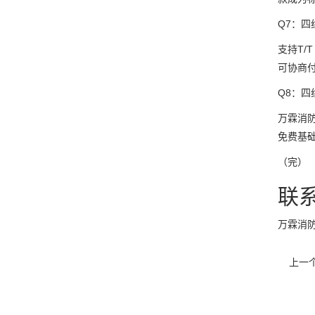
Q7：
支持T/
可协商
Q8：
万霖消
免费基
（完）
联
万霖消防
上一