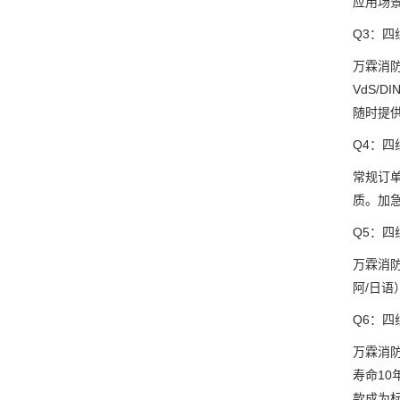
应用场
Q3：
万霖消
VdS/
随时提
Q4：
常规订单
质。加急
Q5：四
万霖消防
阿/日语
Q6：
万霖消防
寿命10
款成为