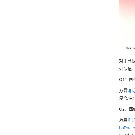
对于寻
列认证
Q1：四
万霖
消
复合/三
Q2：
万霖
消
LoRa
/
L