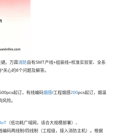
关键。万霖
消防
自有SMT产线+组装线+校准实验室、全系
*关心的8个问题及解答。
500pcs起订，有线编码
烟感
/工程烟感
200
pcs起订，烟温
采购风险。
IoT
（低功耗广域网，适合大规模部署）、
线编码两线制/四线制（工程级，接入消防主机）。根据