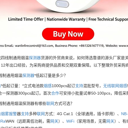
找四线制通用烟温
探测器
货源的外贸商来说，如何筛选靠谱的源头厂家是
、12年出口经验，为采购商提供品质和交期双重保障。以下整理外贸采购商
线制通用烟温
探测器
*低起订量是多少？
防
*低起订量：*立式电池款
烟感
1000pcs起订
支持
混批型号，
无线
联网
烟感
合一探测器300pcs起订。首次
合作
可安排小批量试单50-100pcs，降低
四线制通用烟温探测器有哪些
联网
方式可选？
防
烟雾
报警
器
支持
多种
联网
方式：4G Cat.1（全球通用，插卡即用）、
NB-
oRa
WAN（远距离低功耗，需
网关
）、
WiFi
（家用场景，无需
网关
）、有