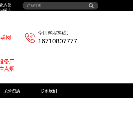
管,内蒙
,内蒙古
全国客服热线：
物联网
16710807777
设备厂
住点烟
荣誉资质
联系我们