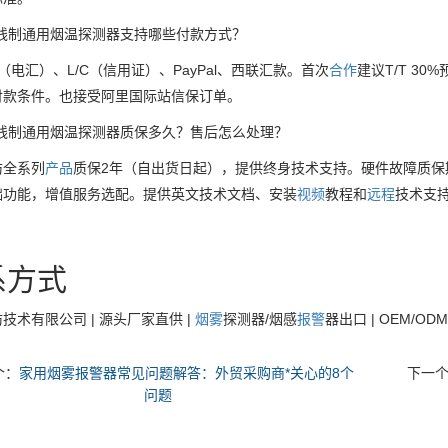
四线制通用烟温探测器支持哪些付款方式？
T（电汇）、L/C（信用证）、PayPal、西联汇款。首次
合作
建议T/T 3
付款条件。也接受阿里国际站信保订单。
四线制通用烟温探测器质保多久？售后怎么处理？
防全系列
产品
质保2年（自出货日起），提供终身技术支持。硬件故障质保
础功能，增值服务选配。提供英文技术文档、安装
视频
教程和
远程
技术支
系方式
技术有限公司 | 源头厂家直供 |
烟雾
探测器/烟感
报警
器出口 | OEM/ODM定制
个：
家用烟雾报警器常见问题解答：外贸采购商*关心的8个
下一
问题