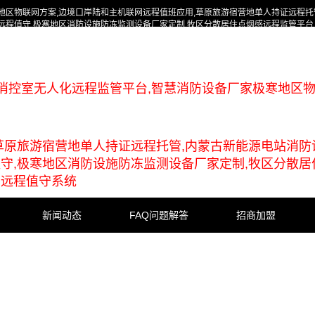
地区物联网方案,边境口岸陆和主机联网远程值班应用,草原旅游宿营地单人持证远程托
远程值守,极寒地区消防设施防冻监测设备厂家定制,牧区分散居住点烟感远程监管平台
消控室无人化远程监管平台,智慧消防设备厂家极寒地区
草原旅游宿营地单人持证远程托管,内蒙古新能源电站消防
守,极寒地区消防设施防冻监测设备厂家定制,牧区分散居
与远程值守系统
新闻动态
FAQ问题解答
招商加盟