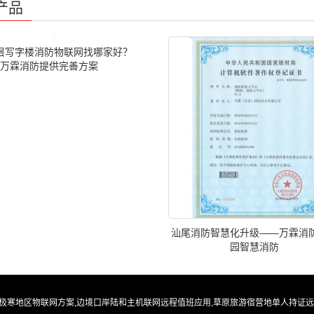
产品
层写字楼消防物联网找哪家好？
万霖消防提供完善方案
汕尾消防智慧化升级——万霖消
园智慧消防
极寒地区物联网方案,边境口岸陆和主机联网远程值班应用,草原旅游宿营地单人持证远