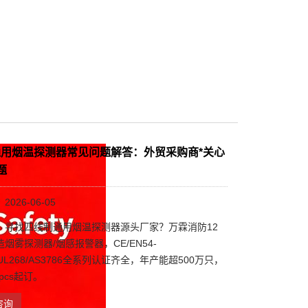
用烟温探测器常见问题解答：外贸采购商*关心
题
026-06-05
：寻找四线制通用烟温探测器源头厂家？万霖消防12
烟雾探测器/烟感报警器，CE/EN54-
7/UL268/AS3786全系列认证齐全，年产能超500万只，
0pcs起订。
咨询