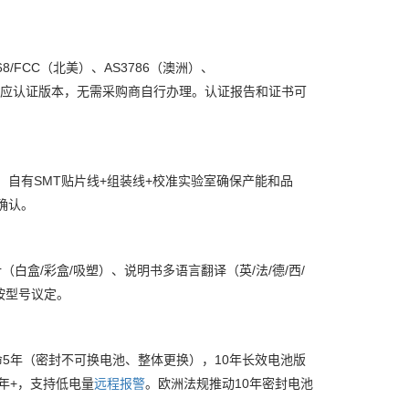
UL268/FCC（北美）、AS3786（澳洲）、
要求提供对应认证版本，无需采购商自行办理。认证报告和证书可
只，自有SMT贴片线+组装线+校准实验室确保产能和品
计确认。
白盒/彩盒/吸塑）、说明书多语言翻译（英/法/德/西/
量按型号议定。
命5年（密封不可换电池、整体更换），10年长效电池版
年+，支持低电量
远程
报警
。欧洲法规推动10年密封电池