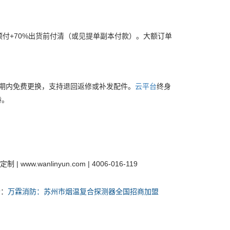
0%预付+70%出货前付清（或见提单副本付款）。大额订单
期内免费更换，支持退回返修或补发配件。
云
平台
终身
持。
 | www.wanlinyun.com | 4006-016-119
个：
万霖消防：苏州市烟温复合探测器全国招商加盟