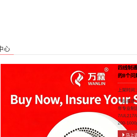
中心
四线制通
的8个问
上架时间：2
产品描述
年专业制造
7/UL21
200-100
马上