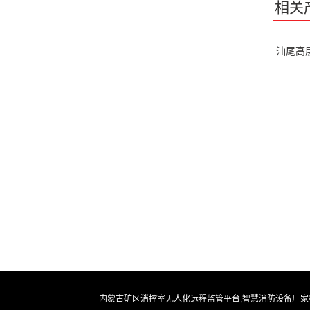
相关
汕尾高
内蒙古矿区消控室无人化远程监管平台,智慧消防设备厂家