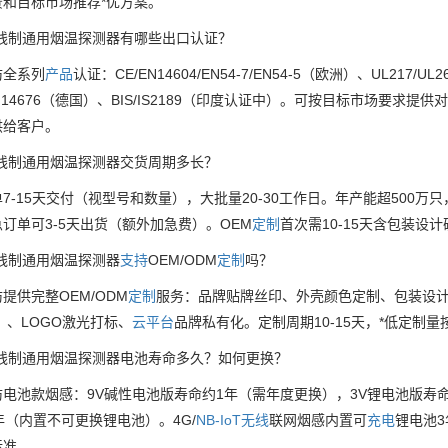
景和目标市场推荐*优方案。
四线制通用烟温探测器有哪些出口认证？
防全系列
产品
认证：CE/EN14604/EN54-7/EN54-5（欧洲）、UL217/
DIN14676（德国）、BIS/IS2189（印度认证中）。可按目标市场
供给客户。
四线制通用烟温探测器交货周期多长？
7-15天交付（视型号和数量），大批量20-30工作日。年产能超500万
订单可3-5天出货（额外加急费）。OEM
定制
首次需10-15天含包装设
线制通用烟温探测器
支持
OEM/ODM
定制
吗？
提供完整OEM/ODM
定制
服务：品牌贴牌丝印、外壳颜色定制、包装设计（
）、LOGO激光打标、
云
平台
品牌私有化。定制周期10-15天，*低定制
四线制通用烟温探测器电池寿命多久？如何更换？
电池款烟感：9V碱性电池版寿命约1年（需年度更换），3V锂电池版寿
年（内置不可更换锂电池）。4G/
NB-IoT
无线
联网烟感内置可
充电
锂电池3
标准。